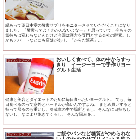
縁あって薬日本堂の酵素サプリをモニターさせていただくことになり
ました。 「酵素ってよくわかんないよなー」と思っていて、今もその
気持ちは変わらないんだけど今回は漢方を専門とする会社の酵素。し
かもデパートなどにも店舗があり、「からだ巡茶」...
おいしく食べて、体の中からすっ
ダイエットフーズ
きり イージーヨーで手作りヨー
グルト生活
健康と美容とダイエットのために毎日食べたいヨーグルト。 でも、毎
日食べるのって意外とハードルが高いんですよね。 まとめ買いすると
持って帰るのも重いし、冷蔵庫の中で場所とるし、そんなに日持ちし
ないし、なにより飽きてくるし。 そんな悩みを...
ご飯やパンなど糖質がやめられな
ダイエットフーズ
い人のためのサプリメントを飲み