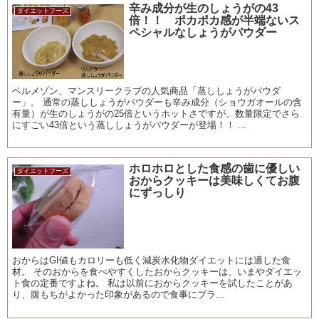
辛み成分が生のしょうがの43
ダイエットフーズ
倍！！ ポカポカ感が半端ないス
ペシャルなしょうがパウダー
ベルメゾン、マンスリークラブの人気商品「蒸ししょうがパウダ
ー」。 通常の蒸ししょうがパウダーも辛み成分（ショウガオールの含
有量）が生のしょうがの25倍というホットさですが、数量限定でさら
にすごい43倍という蒸ししょうがパウダーが登場！！ ...
ホロホロとした食感の歯に優しい
ダイエットフーズ
おからクッキーは美味しくてお腹
にずっしり
おからはGI値もカロリーも低く減炭水化物ダイエットには適した食
材。 そのおからを食べやすくしたおからクッキーは、いまやダイエッ
ト食の定番ですよね。 私は以前におからクッキーを試したことがあ
り、腹もちがよかった印象があるので食事にプラ...