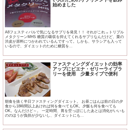
始めました
A8フェスティバルで気になるサプリを発見！！ それがこれ→トリプル
メタクリーンMHS 糖質の吸収を抑えてくれるサプリなんだけど、栗の
渋皮が原料につかわれているんですって。しかも、サラシアも入って
いるので、ダイエットのために糖質を...
ファスティングダイエットの効率
ダイエットフーズ
アップにビエナ・ゼリーライブラ
リーを使用 少量タイプで便利
朝食を抜く半日ファスティングダイエット。 お昼ごはんは前の日の夕
食から18時間以上あければ何を食べてもOK。夕飯も何を食べても
OK。なんだけど～。 一定時間、胃を空っぽにしたあとは消化がいいも
ののほうが負担が少ないし、ダイエットにも...