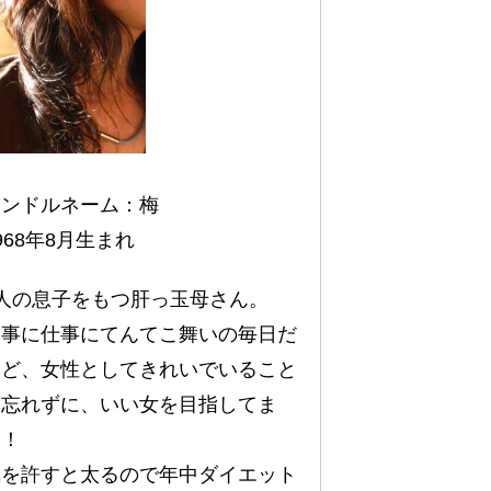
ハンドルネーム：梅
968年8月生まれ
人の息子をもつ肝っ玉母さん。
家事に仕事にてんてこ舞いの毎日だ
けど、女性としてきれいでいること
を忘れずに、いい女を目指してま
す！
気を許すと太るので年中ダイエット