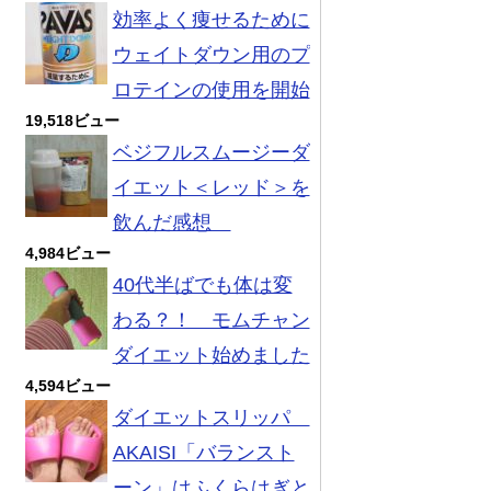
効率よく痩せるために
ウェイトダウン用のプ
ロテインの使用を開始
19,518ビュー
ベジフルスムージーダ
イエット＜レッド＞を
飲んだ感想
4,984ビュー
40代半ばでも体は変
わる？！ モムチャン
ダイエット始めました
4,594ビュー
ダイエットスリッパ
AKAISI「バランスト
ーン」はふくらはぎと