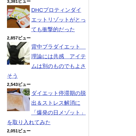
3,381ビュー
DHCプロティンダイ
エットリゾットがとっ
ても衝撃的だった
2,857ビュー
背中ブラダイエット
理論には共感 アイテ
ムは別のものでもよさ
そう
2,543ビュー
ダイエット停滞期の脱
出＆ストレス解消に
「爆発の日メゾット」
を取り入れてみた
2,051ビュー