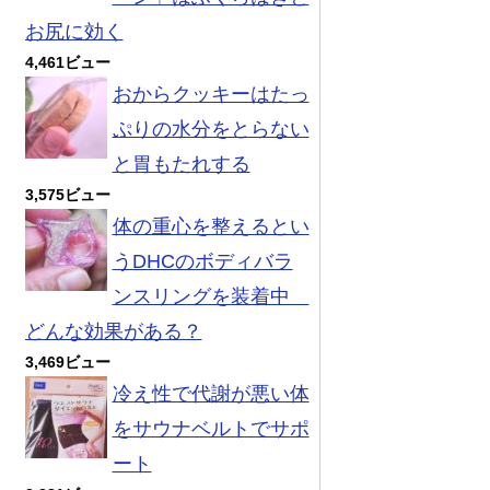
お尻に効く
4,461ビュー
おからクッキーはたっ
ぷりの水分をとらない
と胃もたれする
3,575ビュー
体の重心を整えるとい
うDHCのボディバラ
ンスリングを装着中
どんな効果がある？
3,469ビュー
冷え性で代謝が悪い体
をサウナベルトでサポ
ート