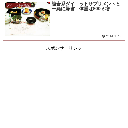
複合系ダイエットサプリメントと
ダイエット体験記
一緒に帰省 体重は800ｇ増
2014.08.15
スポンサーリンク